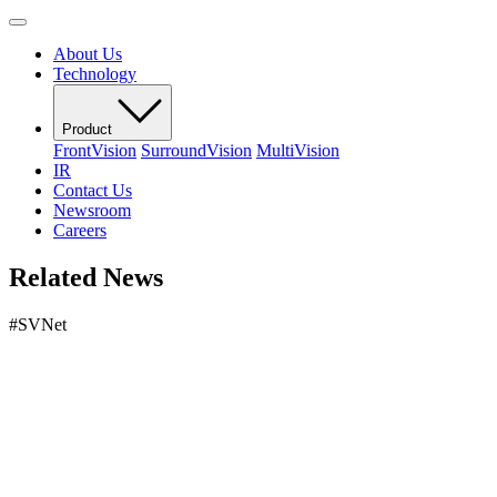
About Us
Technology
Product
FrontVision
SurroundVision
MultiVision
IR
Contact Us
Newsroom
Careers
Related News
#SVNet