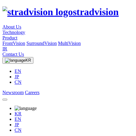
stradvision
About Us
Technology
Product
FrontVision
SurroundVision
MultiVision
IR
Contact Us
KR
EN
JP
CN
Newsroom
Careers
KR
EN
JP
CN