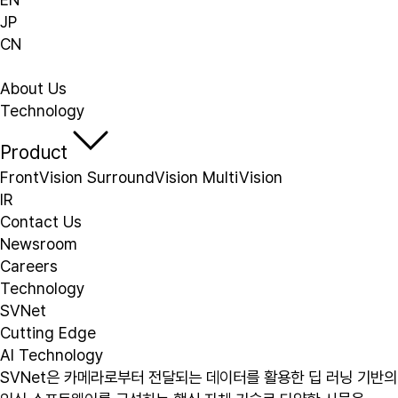
JP
CN
About Us
Technology
Product
FrontVision
SurroundVision
MultiVision
IR
Contact Us
Newsroom
Careers
Technology
SVNet
Cutting Edge
AI Technology
SVNet은 카메라로부터 전달되는 데이터를 활용한 딥 러닝 기반의