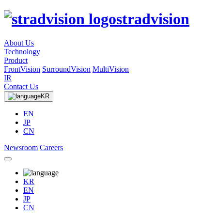
stradvision
About Us
Technology
Product
FrontVision
SurroundVision
MultiVision
IR
Contact Us
KR
EN
JP
CN
Newsroom
Careers
KR
EN
JP
CN