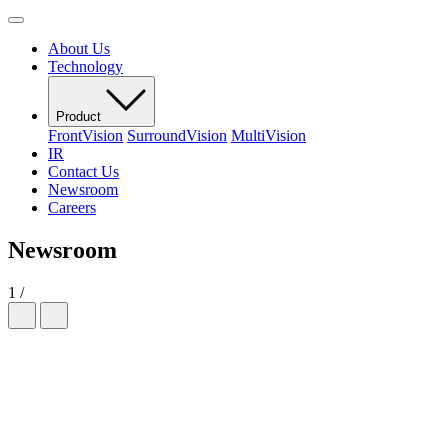
About Us
Technology
Product
FrontVision
SurroundVision
MultiVision
IR
Contact Us
Newsroom
Careers
Newsroom
1
/