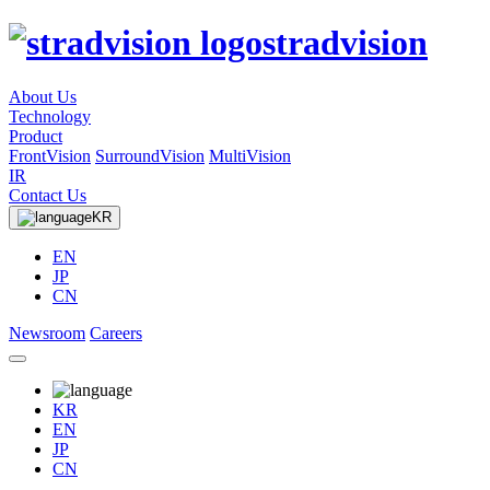
stradvision
About Us
Technology
Product
FrontVision
SurroundVision
MultiVision
IR
Contact Us
KR
EN
JP
CN
Newsroom
Careers
KR
EN
JP
CN